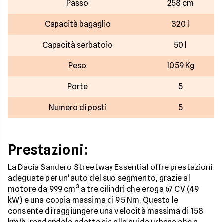
Passo
258 cm
Capacità bagaglio
320 l
Capacità serbatoio
50 l
Peso
1059 Kg
Porte
5
Numero di posti
5
Prestazioni:
La Dacia Sandero Streetway Essential offre prestazioni
adeguate per un'auto del suo segmento, grazie al
motore da 999 cm³ a tre cilindri che eroga 67 CV (49
kW) e una coppia massima di 95 Nm. Questo le
consente di raggiungere una velocità massima di 158
km/h, rendendola adatta sia alla guida urbana che a