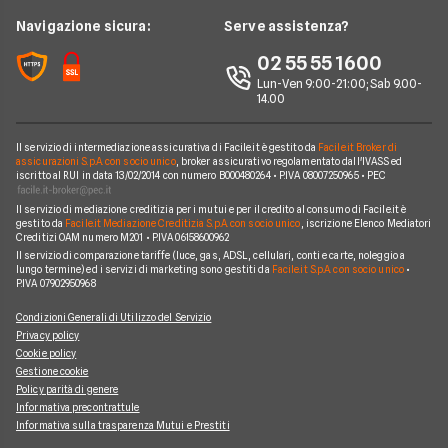
Compagnie noleggio auto
Mercedes
News
Navigazione sicura:
Serve assistenza?
Alphabet
Nissan
Chi siamo
02 55 55 1600
Athlon
Peugeot
Lun-Ven 9:00-21:00; Sab 9.00-
Perché scegliere Facile.it
14.00
CarServer
Smart
Contatti
Gruppo Bonifacio
Volkswagen
Il servizio di intermediazione assicurativa di Facile.it è gestito da
Facile.it Broker di
Mappa del sito
assicurazioni S.p.A. con socio unico
, broker assicurativo regolamentato dall'IVASS ed
Program
iscritto al RUI in data 13/02/2014 con numero B000480264 • P.IVA 08007250965 • PEC
Horizon Automotive
Il servizio di mediazione creditizia per i mutui e per il credito al consumo di Facile.it è
gestito da
Facile.it Mediazione Creditizia S.p.A. con socio unico
, iscrizione Elenco Mediatori
Creditizi OAM numero M201 • P.IVA 06158600962
Il servizio di comparazione tariffe (luce, gas, ADSL, cellulari, conti e carte, noleggio a
lungo termine) ed i servizi di marketing sono gestiti da
Facile.it S.p.A. con socio unico
•
P.IVA 07902950968
Condizioni Generali di Utilizzo del Servizio
Privacy policy
Cookie policy
Gestione cookie
Policy parità di genere
Informativa precontrattule
Informativa sulla trasparenza Mutui e Prestiti