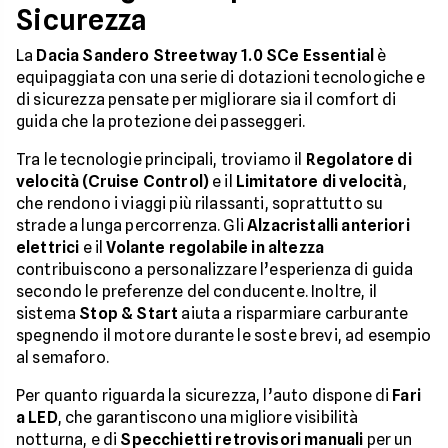
Sicurezza
La
Dacia Sandero Streetway 1.0 SCe Essential
è
equipaggiata con una serie di dotazioni tecnologiche e
di sicurezza pensate per migliorare sia il comfort di
guida che la protezione dei passeggeri.
Tra le tecnologie principali, troviamo il
Regolatore di
velocità (Cruise Control)
e il
Limitatore di velocità
,
che rendono i viaggi più rilassanti, soprattutto su
strade a lunga percorrenza. Gli
Alzacristalli anteriori
elettrici
e il
Volante regolabile in altezza
contribuiscono a personalizzare l’esperienza di guida
secondo le preferenze del conducente. Inoltre, il
sistema
Stop & Start
aiuta a risparmiare carburante
spegnendo il motore durante le soste brevi, ad esempio
al semaforo.
Per quanto riguarda la sicurezza, l’auto dispone di
Fari
a LED
, che garantiscono una migliore visibilità
notturna, e di
Specchietti retrovisori manuali
per un