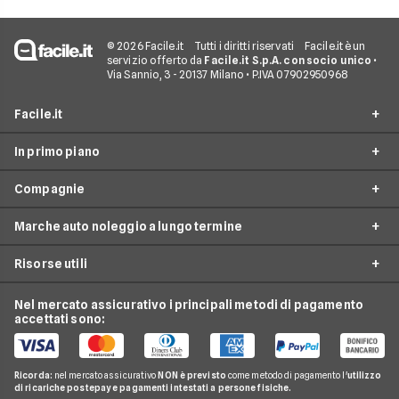
© 2026 Facile.it
Tutti i diritti riservati
Facile.it è un
servizio offerto da
Facile.it S.p.A. con socio unico
•
Via Sannio, 3 - 20137 Milano • P.IVA 07902950968
Facile.it
In primo piano
Assicurazioni
Compagnie
Prestiti
Noleggio lungo termine
Mutui
Marche auto noleggio a lungo termine
City Car Noleggio lungo termine
Ald automotive
Internet Casa
Noleggio SUV
Risorse utili
Arval
Audi
Luce e Gas
Noleggio auto elettriche
Hurry
BMW
Nel mercato assicurativo i principali metodi di pagamento
Conti e Carte
Guide noleggio auto
Noleggio monovolume
accettati sono:
Leasys
Citroen
Telefonia Mobile
News noleggio auto
LeasePlan
Fiat
Pay TV
Glossario noleggio auto
Ricorda:
nel mercato assicurativo
NON è previsto
come metodo di pagamento l'
utilizzo
B-rent
Ford
di ricariche postepay e pagamenti intestati a persone fisiche.
Noleggio Lungo Termine