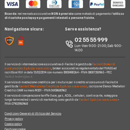
Internet Speed Test
Internet senza linea fissa
Offerte Internet Illimitato
Linkem
Pay TV
Guide Internet Casa
Ricorda:
nel mercato assicurativo
NON è previsto
come metodo di pagamento l'
utilizzo
Tiscali
di ricariche postepay e pagamenti intestati a persone fisiche.
Noleggio Lungo Termine
Argomenti in evidenza internet casa
Wind Tre
News
Navigazione sicura:
Serve assistenza?
Notizie internet casa
Aruba
Chi siamo
02 55 55 999
Domande frequenti internet casa
Eolo
Lun-Ven 9:00-21:00; Sab 9.00-
Perché scegliere Facile.it
Glossario internet casa
14.00
Sky Wifi
Contatti
Connessione Lenta
Operatori Internet Casa
Il servizio di intermediazione assicurativa di Facile.it è gestito da
Facile.it Broker di
Mappa del sito
assicurazioni S.p.A. con socio unico
, broker assicurativo regolamentato dall'IVASS ed
iscritto al RUI in data 13/02/2014 con numero B000480264 • P.IVA 08007250965 • PEC
Il servizio di mediazione creditizia per i mutui e per il credito al consumo di Facile.it è
gestito da
Facile.it Mediazione Creditizia S.p.A. con socio unico
, iscrizione Elenco Mediatori
Creditizi OAM numero M201 • P.IVA 06158600962
Il servizio di comparazione tariffe (luce, gas, ADSL, cellulari, conti e carte, noleggio a
lungo termine) ed i servizi di marketing sono gestiti da
Facile.it S.p.A. con socio unico
•
P.IVA 07902950968
Condizioni Generali di Utilizzo del Servizio
Privacy policy
Cookie policy
Gestione cookie