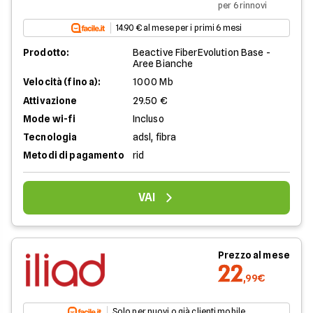
per 6 rinnovi
14.90 € al mese per i primi 6 mesi
Prodotto:
Beactive FiberEvolution Base -
Aree Bianche
Velocità (fino a):
1000 Mb
Attivazione
29.50 €
Mode wi-fi
Incluso
Tecnologia
adsl, fibra
Metodi di pagamento
rid
VAI
Prezzo al mese
22
,99€
Solo per nuovi o già clienti mobile