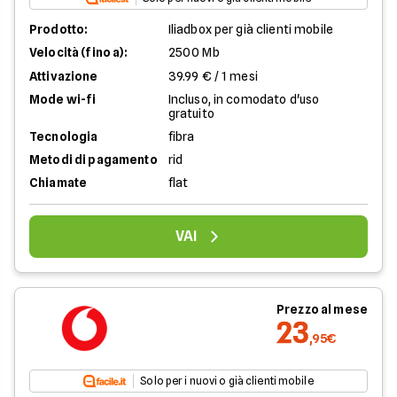
Prodotto:
Iliadbox per già clienti mobile
Velocità (fino a):
2500 Mb
Attivazione
39.99 € / 1 mesi
Mode wi-fi
Incluso, in comodato d'uso
gratuito
Tecnologia
fibra
Metodi di pagamento
rid
Chiamate
flat
VAI
Prezzo al mese
23
,95€
Solo per i nuovi o già clienti mobile