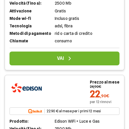
Velocità (fino a):
2500 Mb
Attivazione
Gratis
Mode wi-fi
Incluso gratis
Tecnologia
adsl, fibra
Metodi di pagamento
rid o carta di credito
Chiamate
consumo
VAI
Prezzo al mese
24,90€
22
,90€
per 12 rinnovi
22.90 € al mese per i primi 12 mesi
Prodotto:
Edison WiFi + Luce e Gas
Velocità (fino a):
2500 Mb