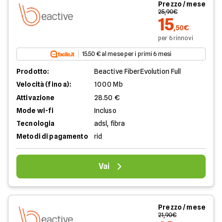
Prezzo / mese
25,90€
15
,50€
per 6 rinnovi
15.50 € al mese per i primi 6 mesi
Prodotto:
Beactive FiberEvolution Full
Velocità (fino a):
1000 Mb
Attivazione
28.50 €
Mode wi-fi
Incluso
Tecnologia
adsl, fibra
Metodi di pagamento
rid
Vai
Prezzo / mese
21,90€