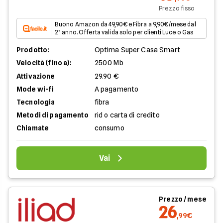
Prezzo fisso
Buono Amazon da 49,90€ e Fibra a 9,90€/mese dal
2° anno. Offerta valida solo per clienti Luce o Gas
Prodotto:
Optima Super Casa Smart
Velocità (fino a):
2500 Mb
Attivazione
29.90 €
Mode wi-fi
A pagamento
Tecnologia
fibra
Metodi di pagamento
rid o carta di credito
Chiamate
consumo
Vai
Prezzo / mese
26
,99€