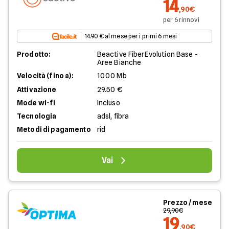
14
,90€
per 6 rinnovi
14.90 € al mese per i primi 6 mesi
Prodotto:
Beactive FiberEvolution Base -
Aree Bianche
Velocità (fino a):
1000 Mb
Attivazione
29.50 €
Mode wi-fi
Incluso
Tecnologia
adsl, fibra
Metodi di pagamento
rid
Vai
Prezzo / mese
29,90€
19
,90€