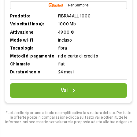
Per Sempre
Prodotto:
FIBRA4ALL 1000
Velocità (fino a):
1000 Mb
Attivazione
49.00 €
Mode wi-fi
Incluso
Tecnologia
fibra
Metodi di pagamento
rid o carta di credito
Chiamate
flat
Durata vincolo
24 mesi
Vai
*Le tabelle riportano a titolo esemplificativo la struttura del sito. Per tutte
le offerte poste in comparazione clicca sul tasto vai e ottieni tutte le
informazioni necessarie per valutare la proposta adatta alle tue esigenze