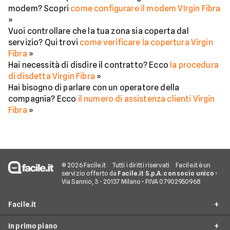
modem? Scopri
come configurare il modem VIrgin Fibra
»
Vuoi controllare che la tua zona sia coperta dal
servizio? Qui trovi
come verificare la copertura Virgin
Fibra
»
Hai necessità di disdire il contratto? Ecco
la procedura
di disdetta Virgin Fibra
»
Hai bisogno di parlare con un operatore della
compagnia? Ecco
il numero di assistenza clienti Virgin
Fibra
»
© 2026 Facile.it
Tutti i diritti riservati
Facile.it è un
servizio offerto da
Facile.it S.p.A. con socio unico
•
Via Sannio, 3 - 20137 Milano • P.IVA 07902950968
Facile.it
In primo piano