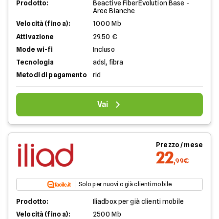
Prodotto:
Beactive FiberEvolution Base -
Aree Bianche
Velocità (fino a):
1000 Mb
Attivazione
29.50 €
Mode wi-fi
Incluso
Tecnologia
adsl, fibra
Metodi di pagamento
rid
Vai
Prezzo / mese
22
,99€
Solo per nuovi o già clienti mobile
Prodotto:
Iliadbox per già clienti mobile
Velocità (fino a):
2500 Mb