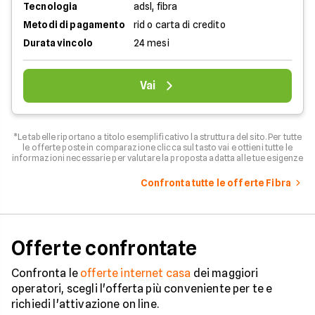
Tecnologia
adsl, fibra
Metodi di pagamento
rid o carta di credito
Durata vincolo
24 mesi
Vai
*Le tabelle riportano a titolo esemplificativo la struttura del sito. Per tutte
le offerte poste in comparazione clicca sul tasto vai e ottieni tutte le
informazioni necessarie per valutare la proposta adatta alle tue esigenze
Confronta tutte le offerte Fibra
Offerte confrontate
Confronta le
offerte internet casa
dei maggiori
operatori, scegli l'offerta più conveniente per te e
richiedi l'attivazione on line.