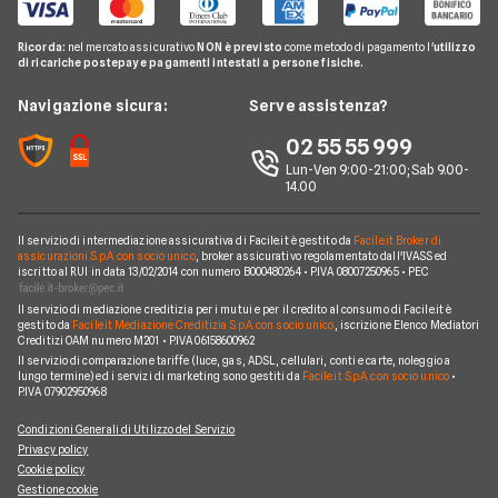
Internet Speed Test
Internet senza linea fissa
Offerte Internet Illimitato
Linkem
Pay TV
Guide Internet Casa
Ricorda:
nel mercato assicurativo
NON è previsto
come metodo di pagamento l'
utilizzo
Tiscali
di ricariche postepay e pagamenti intestati a persone fisiche.
Noleggio Lungo Termine
Argomenti in evidenza internet casa
Wind Tre
News
Navigazione sicura:
Serve assistenza?
Notizie internet casa
Aruba
Chi siamo
02 55 55 999
Domande frequenti internet casa
Eolo
Lun-Ven 9:00-21:00; Sab 9.00-
Perché scegliere Facile.it
Glossario internet casa
14.00
Sky Wifi
Contatti
Connessione Lenta
Operatori Internet Casa
Il servizio di intermediazione assicurativa di Facile.it è gestito da
Facile.it Broker di
Mappa del sito
assicurazioni S.p.A. con socio unico
, broker assicurativo regolamentato dall'IVASS ed
iscritto al RUI in data 13/02/2014 con numero B000480264 • P.IVA 08007250965 • PEC
Il servizio di mediazione creditizia per i mutui e per il credito al consumo di Facile.it è
gestito da
Facile.it Mediazione Creditizia S.p.A. con socio unico
, iscrizione Elenco Mediatori
Creditizi OAM numero M201 • P.IVA 06158600962
Il servizio di comparazione tariffe (luce, gas, ADSL, cellulari, conti e carte, noleggio a
lungo termine) ed i servizi di marketing sono gestiti da
Facile.it S.p.A. con socio unico
•
P.IVA 07902950968
Condizioni Generali di Utilizzo del Servizio
Privacy policy
Cookie policy
Gestione cookie