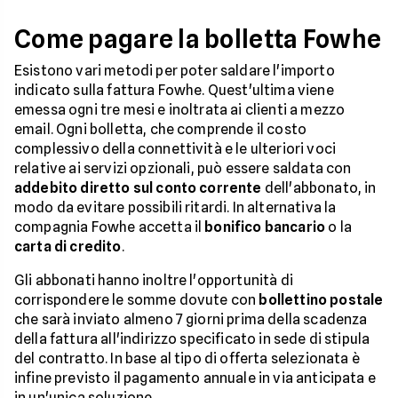
Come pagare la bolletta Fowhe
Esistono vari metodi per poter saldare l'importo
indicato sulla fattura Fowhe. Quest'ultima viene
emessa ogni tre mesi e inoltrata ai clienti a mezzo
email. Ogni bolletta, che comprende il costo
complessivo della connettività e le ulteriori voci
relative ai servizi opzionali, può essere saldata con
addebito diretto sul conto corrente
dell'abbonato, in
modo da evitare possibili ritardi. In alternativa la
compagnia Fowhe accetta il
bonifico bancario
o la
carta di credito
.
Gli abbonati hanno inoltre l'opportunità di
corrispondere le somme dovute con
bollettino postale
che sarà inviato almeno 7 giorni prima della scadenza
della fattura all'indirizzo specificato in sede di stipula
del contratto. In base al tipo di offerta selezionata è
infine previsto il pagamento annuale in via anticipata e
in un'unica soluzione.