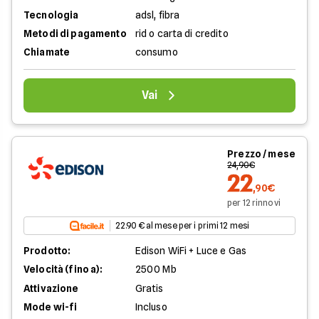
Tecnologia
adsl, fibra
Metodi di pagamento
rid o carta di credito
Chiamate
consumo
Vai
Prezzo / mese
24,90€
22
,90€
per 12 rinnovi
22.90 € al mese per i primi 12 mesi
Prodotto:
Edison WiFi + Luce e Gas
Velocità (fino a):
2500 Mb
Attivazione
Gratis
Mode wi-fi
Incluso