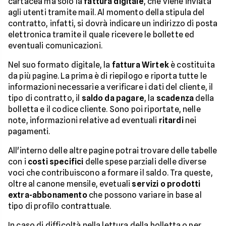
cartacea ma solo la
fattura digitale
, che viene inviata
agli utenti tramite mail. Al momento della stipula del
contratto, infatti, si dovrà indicare un indirizzo di posta
elettronica tramite il quale ricevere le bollette ed
eventuali comunicazioni.
Nel suo formato digitale, la
fattura Wirtek
è costituita
da più pagine. La prima è di riepilogo e riporta tutte le
informazioni necessarie a verificare i dati del cliente, il
tipo di contratto, il
saldo da pagare
, la
scadenza
della
bolletta e il codice cliente. Sono poi riportate, nelle
note, informazioni relative ad eventuali
ritardi
nei
pagamenti.
All'interno delle altre pagine potrai trovare delle tabelle
con i
costi specifici
delle spese parziali delle diverse
voci che contribuiscono a formare il saldo. Tra queste,
oltre al canone mensile, evetuali
servizi o prodotti
extra-abbonamento
che possono variare in base al
tipo di profilo contrattuale.
In caso di difficoltà nella lettura della bolletta o per