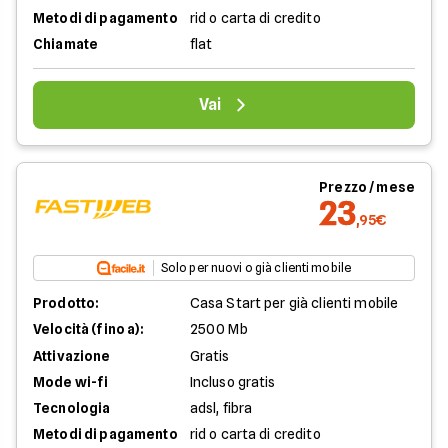
Metodi di pagamento
rid o carta di credito
Chiamate
flat
Vai
Prezzo / mese
23
,95€
Solo per nuovi o già clienti mobile
Prodotto:
Casa Start per già clienti mobile
Velocità (fino a):
2500 Mb
Attivazione
Gratis
Mode wi-fi
Incluso gratis
Tecnologia
adsl, fibra
Metodi di pagamento
rid o carta di credito