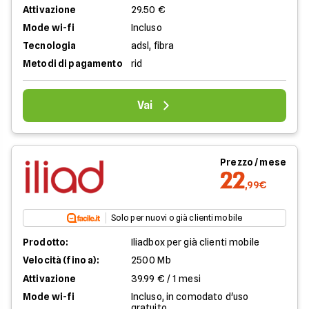
Attivazione
29.50 €
Mode wi-fi
Incluso
Tecnologia
adsl, fibra
Metodi di pagamento
rid
Vai
Prezzo / mese
22
,99€
Solo per nuovi o già clienti mobile
Prodotto:
Iliadbox per già clienti mobile
Velocità (fino a):
2500 Mb
Attivazione
39.99 € / 1 mesi
Mode wi-fi
Incluso, in comodato d'uso
gratuito