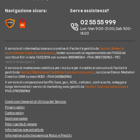
Argomenti in evidenza internet casa
Wind Tre
News
Navigazione sicura:
Serve assistenza?
Notizie internet casa
Aruba
Chi siamo
02 55 55 999
Domande frequenti internet casa
Eolo
Lun-Ven 9:00-21:00; Sab 9.00-
Perché scegliere Facile.it
Glossario internet casa
14.00
Sky Wifi
Contatti
Connessione Lenta
Operatori Internet Casa
Il servizio di intermediazione assicurativa di Facile.it è gestito da
Facile.it Broker di
Mappa del sito
assicurazioni S.p.A. con socio unico
, broker assicurativo regolamentato dall'IVASS ed
iscritto al RUI in data 13/02/2014 con numero B000480264 • P.IVA 08007250965 • PEC
Il servizio di mediazione creditizia per i mutui e per il credito al consumo di Facile.it è
gestito da
Facile.it Mediazione Creditizia S.p.A. con socio unico
, iscrizione Elenco Mediatori
Creditizi OAM numero M201 • P.IVA 06158600962
Il servizio di comparazione tariffe (luce, gas, ADSL, cellulari, conti e carte, noleggio a
lungo termine) ed i servizi di marketing sono gestiti da
Facile.it S.p.A. con socio unico
•
P.IVA 07902950968
Condizioni Generali di Utilizzo del Servizio
Privacy policy
Cookie policy
Gestione cookie
Policy parità di genere
Informativa precontrattule
Informativa sulla trasparenza Mutui e Prestiti