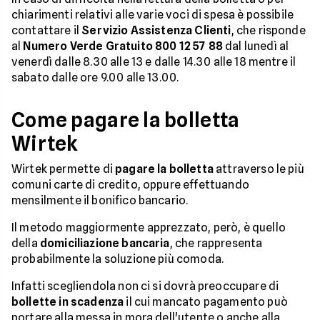
chiarimenti relativi alle varie voci di spesa è possibile
contattare il
Servizio Assistenza Clienti
, che risponde
al
Numero Verde Gratuito 800 12 57 88
dal lunedì al
venerdì dalle 8.30 alle 13 e dalle 14.30 alle 18 mentre il
sabato dalle ore 9.00 alle 13.00.
Come pagare la bolletta
Wirtek
Wirtek permette di
pagare la bolletta
attraverso le più
comuni carte di credito, oppure effettuando
mensilmente il bonifico bancario.
Il metodo maggiormente apprezzato, però, è quello
della
domiciliazione bancaria
, che rappresenta
probabilmente la soluzione più comoda.
Infatti scegliendola non ci si dovrà preoccupare di
bollette in scadenza
il cui mancato pagamento può
portare alla messa in mora dell'utente o anche alla