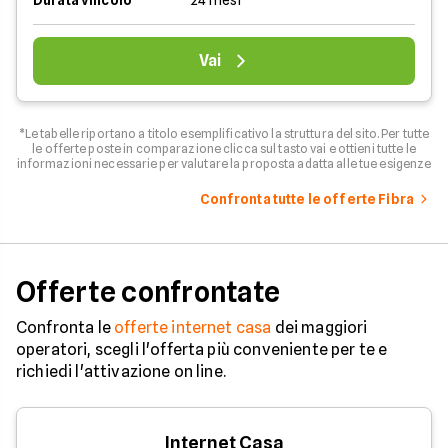
Durata vincolo
24 mesi
Vai
*Le tabelle riportano a titolo esemplificativo la struttura del sito. Per tutte
le offerte poste in comparazione clicca sul tasto vai e ottieni tutte le
informazioni necessarie per valutare la proposta adatta alle tue esigenze
Confronta tutte le offerte Fibra
Offerte confrontate
Confronta le
offerte internet casa
dei maggiori
operatori, scegli l'offerta più conveniente per te e
richiedi l'attivazione on line.
Internet Casa