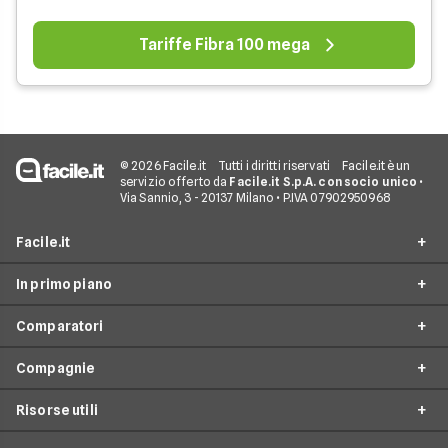
Tariffe Fibra 100 mega
© 2026 Facile.it
Tutti i diritti riservati
Facile.it è un
servizio offerto da
Facile.it S.p.A. con socio unico
•
Via Sannio, 3 - 20137 Milano • P.IVA 07902950968
Facile.it
In primo piano
Assicurazioni
Comparatori
Prestiti
Offerte Fibra
Mutui
Compagnie
Offerte ADSL
Migliore Connessione Internet
Internet Casa
Offerte Internet Casa
Risorse utili
Offerte Internet Satellitare
Tim
Luce e Gas
Offerte Internet Mobile
Offerte Telefonia Fissa