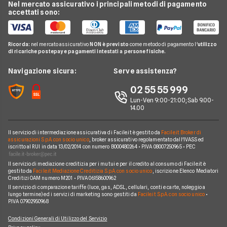
Vodafone
Nel mercato assicurativo i principali metodi di pagamento
Conti e Carte
Verifica Copertura Fibra Ottica
Offerte Internet Partita Iva
accettati sono:
Internet Seconda Casa
Fastweb
Telefonia Mobile
Internet Speed Test
Internet senza linea fissa
Offerte Internet Illimitato
Linkem
Pay TV
Guide Internet Casa
Ricorda:
nel mercato assicurativo
NON è previsto
come metodo di pagamento l'
utilizzo
Tiscali
di ricariche postepay e pagamenti intestati a persone fisiche.
Noleggio Lungo Termine
Argomenti in evidenza internet casa
Wind Tre
News
Navigazione sicura:
Serve assistenza?
Notizie internet casa
Aruba
Chi siamo
02 55 55 999
Domande frequenti internet casa
Eolo
Lun-Ven 9:00-21:00; Sab 9.00-
Perché scegliere Facile.it
Glossario internet casa
14.00
Sky Wifi
Contatti
Connessione Lenta
Operatori Internet Casa
Il servizio di intermediazione assicurativa di Facile.it è gestito da
Facile.it Broker di
Mappa del sito
assicurazioni S.p.A. con socio unico
, broker assicurativo regolamentato dall'IVASS ed
iscritto al RUI in data 13/02/2014 con numero B000480264 • P.IVA 08007250965 • PEC
Il servizio di mediazione creditizia per i mutui e per il credito al consumo di Facile.it è
gestito da
Facile.it Mediazione Creditizia S.p.A. con socio unico
, iscrizione Elenco Mediatori
Creditizi OAM numero M201 • P.IVA 06158600962
Il servizio di comparazione tariffe (luce, gas, ADSL, cellulari, conti e carte, noleggio a
lungo termine) ed i servizi di marketing sono gestiti da
Facile.it S.p.A. con socio unico
•
P.IVA 07902950968
Condizioni Generali di Utilizzo del Servizio