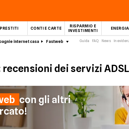
RISPARMIO E
PRESTITI
CONTI E CARTE
ENERGIA
INVESTIMENTI
Guida
FAQ
News
In eviden
agnie internet casa
Fastweb
Opinioni e recensioni Fastwe
 recensioni dei servizi ADSL
web
con gli altri
rcato!