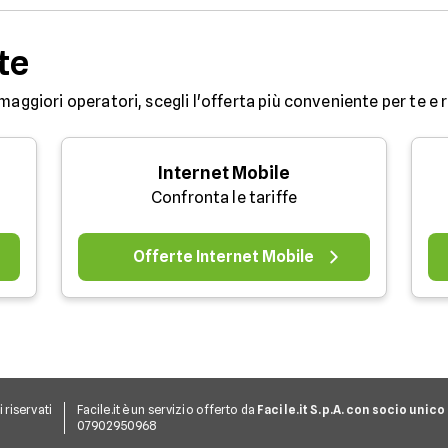
soluzioni che arrivano
fino a 2,5 Gbit/s e
pacchetti pensati sia per
te
chi cerca risparmio sia
per chi punta alle
prestazioni più elevate.
maggiori operatori, scegli l'offerta più conveniente per te e ri
Internet Mobile
Confronta le tariffe
Offerte Internet Mobile
ti riservati
Facile.it è un servizio offerto da
Facile.it S.p.A. con socio unico
07902950968