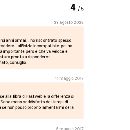
4
/ 5
29 agosto 2022
si anni ormai.... ho riscontrato spesso
odem... all'inizio incompatibile..poi ha
a importante però è che va veloce e
 stata pronta a rispondermi
to, consiglio.
11 maggio 2017
alla fibra di Fastweb e la differenza si
. Sono meno soddisfatto dei tempi di
e se non posso proprio lamentarmi della
5 maggio 2017