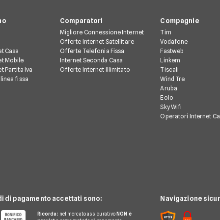
no
Comparatori
Compagnie
Migliore Connessione Internet
Tim
Offerte Internet Satellitare
Vodafone
et Casa
Offerte Telefonia Fissa
Fastweb
et Mobile
Internet Seconda Casa
Linkem
t Partita Iva
Offerte Internet Illimitato
Tiscali
linea fissa
Wind Tre
Aruba
Eolo
Sky Wifi
Operatori Internet C
di di pagamento accettati sono:
Navigazione sicur
Ricorda:
nel mercato assicurativo
NON è