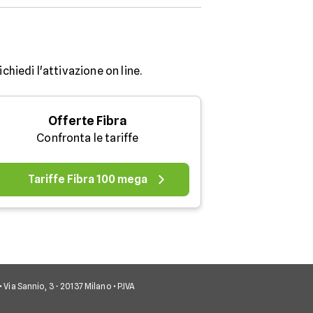
chiedi l'attivazione on line.
Offerte Fibra
Confronta le tariffe
Tariffe Fibra 100 mega
• Via Sannio, 3 - 20137 Milano • P.IVA