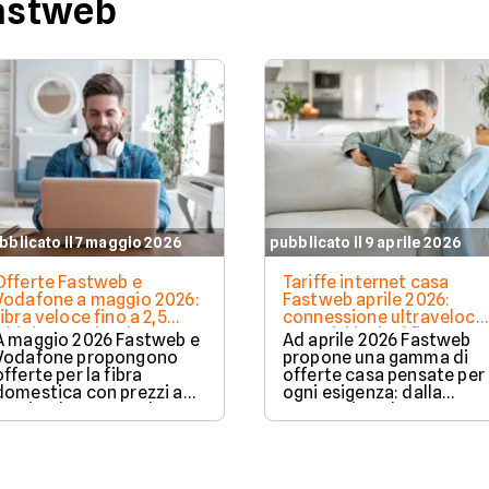
Fastweb
bblicato il 7 maggio 2026
pubblicato il 9 aprile 2026
Offerte Fastweb e
Tariffe internet casa
Vodafone a maggio 2026:
Fastweb aprile 2026:
fibra veloce fino a 2,5
connessione ultraveloce
Gbit/s a partire da 23,95€
e servizi inclusi fino a 2,5
A maggio 2026 Fastweb e
Ad aprile 2026 Fastweb
Gbit/s
Vodafone propongono
propone una gamma di
offerte per la fibra
offerte casa pensate per
domestica con prezzi a
ogni esigenza: dalla
partire da 23,95€ al mese.
connessione base per
Il confronto evidenzia
singoli e studenti, fino ai
differenze su velocità,
pacchetti ultraveloce co
servizi inclusi e gestione
chiamate illimitate e
delle chiamate, con
servizi extra.