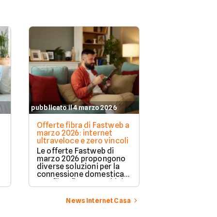
pubblicato il 4 marzo 2026
Offerte fibra di Fastweb a
marzo 2026: internet
ultraveloce e zero vincoli
Le offerte Fastweb di
marzo 2026 propongono
diverse soluzioni per la
connessione domestica,
con fibra fino a 2,5 Gbit/s,
modem incluso e nessun
n
vincolo contrattuale.
News Internet Casa