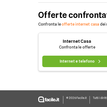
incluso e costi di
attivazione azzerati.
Offerte confronta
Confronta le
offerte internet casa
dei 
Internet Casa
Confronta le offerte
Internet e telefono
© 2026 Facile.it
Tutti i dirit