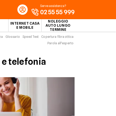
Serve assistenza?
02 55 55 999
NOLEGGIO
INTERNET CASA
AUTO LUNGO
E MOBILE
TERMINE
za
Glossario
Speed Test
Copertura fibra ottica
b
Parola all'esperto
 e telefonia