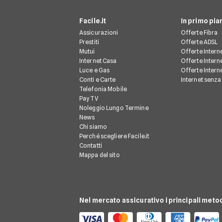
Facile.it
In primo pia
Assicurazioni
Offerte Fibra
Prestiti
Offerte ADSL
Mutui
Offerte Intern
Internet Casa
Offerte Intern
Luce e Gas
Offerte Interne
Conti e Carte
Internet senza 
Telefonia Mobile
Pay TV
Noleggio Lungo Termine
News
Chi siamo
Perché scegliere Facile.it
Contatti
Mappa del sito
Nel mercato assicurativo i principali meto