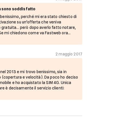
à sono soddisfatto
o benissimo, perché mi era stato chiesto di
tivazione su un'offerta che veniva
 gratuita... però dopo averlo fatto notare,
 Se mi chiedono come va Fastweb ora...
2 maggio 2017
e
el 2013 e mi trovo benissimo, sia in
io (copertura e velocità). Da poco ho deciso
obile e ho acquistato la SIM 4G. Unica
e è decisamente il servizio clienti: