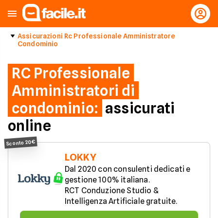
Assicurazioni Rc Professionale Amministratore
Condominio
RC Professionale
Amministratori di
condominio:
assicurati
online
Sconto 20€
LOKKY
Dal 2020 con consulenti dedicati e 
gestione 100% italiana.

RCT Conduzione Studio & 
Intelligenza Artificiale gratuite.