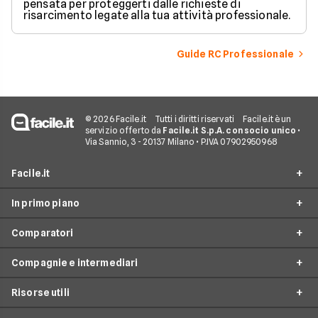
pensata per proteggerti dalle richieste di
risarcimento legate alla tua attività professionale.
Guide RC Professionale
© 2026 Facile.it
Tutti i diritti riservati
Facile.it è un
servizio offerto da
Facile.it S.p.A. con socio unico
•
Via Sannio, 3 - 20137 Milano • P.IVA 07902950968
Facile.it
In primo piano
Assicurazioni
Comparatori
Prestiti
Assicurazioni online
Mutui
Compagnie e intermediari
Assicurazione Auto
Preventivo assicurazione auto
Internet Casa
Assicurazione Moto
Risorse utili
Preventivo Assicurazione Moto
24hassistance
Luce e Gas
Assicurazione Viaggio
Preventivo Assicurazione Autocarro