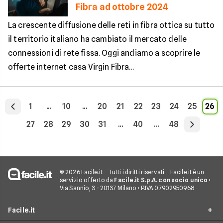
Fibra ad ottobre 2024
La crescente diffusione delle reti in fibra ottica su tutto
il territorio italiano ha cambiato il mercato delle
connessioni di rete fissa. Oggi andiamo a scoprire le
offerte internet casa Virgin Fibra...
1
...
10
...
20
21
22
23
24
25
26
27
28
29
30
31
...
40
...
48
© 2026 Facile.it
Tutti i diritti riservati
Facile.it è un
servizio offerto da
Facile.it S.p.A. con socio unico
•
Via Sannio, 3 - 20137 Milano • P.IVA 07902950968
Facile.it