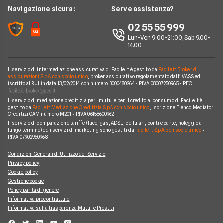
Wind Tre
News
Navigazione sicura:
Serve assistenza?
Notizie internet casa
Aruba
Chi siamo
02 55 55 999
Domande frequenti internet casa
Eolo
Lun-Ven 9:00-21:00; Sab 9.00-
Perché scegliere Facile.it
Glossario internet casa
14.00
Sky Wifi
Contatti
Connessione Lenta
Operatori Internet Casa
Il servizio di intermediazione assicurativa di Facile.it è gestito da
Facile.it Broker di
Mappa del sito
assicurazioni S.p.A. con socio unico
, broker assicurativo regolamentato dall'IVASS ed
iscritto al RUI in data 13/02/2014 con numero B000480264 • P.IVA 08007250965 • PEC
Il servizio di mediazione creditizia per i mutui e per il credito al consumo di Facile.it è
gestito da
Facile.it Mediazione Creditizia S.p.A. con socio unico
, iscrizione Elenco Mediatori
Creditizi OAM numero M201 • P.IVA 06158600962
Il servizio di comparazione tariffe (luce, gas, ADSL, cellulari, conti e carte, noleggio a
lungo termine) ed i servizi di marketing sono gestiti da
Facile.it S.p.A. con socio unico
•
P.IVA 07902950968
Condizioni Generali di Utilizzo del Servizio
Privacy policy
Cookie policy
Gestione cookie
Policy parità di genere
Informativa precontrattule
Informativa sulla trasparenza Mutui e Prestiti