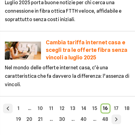
Luglio 2025 porta buone notizie per chi cerca una
connessione in fibra ottica FTTH veloce, affidabile e
soprattutto senza costi iniziali.
Cambia tariffa internet casa e
scegli tra le offerte fibra senza
vincoli a luglio 2025
Nel mondo delle offerte internet casa, c'è una
caratteristica che fa davvero la differenza: l’assenza di
vincoli.
1
...
10
11
12
13
14
15
16
17
18
19
20
21
...
30
...
40
...
48