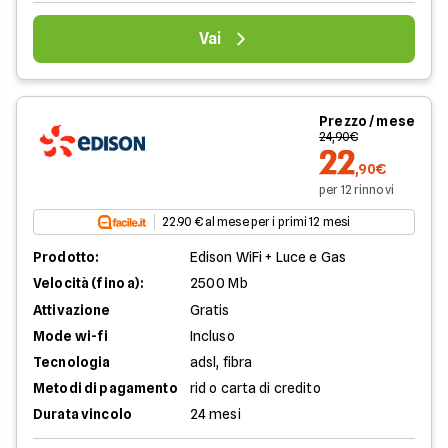
Vai
Prezzo / mese
24,90€
22
,90€
per 12 rinnovi
22.90 € al mese per i primi 12 mesi
Prodotto:
Edison WiFi + Luce e Gas
Velocità (fino a):
2500 Mb
Attivazione
Gratis
Mode wi-fi
Incluso
Tecnologia
adsl, fibra
Metodi di pagamento
rid o carta di credito
Durata vincolo
24 mesi