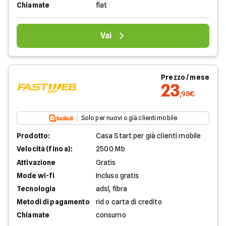
Chiamate
flat
Vai
Prezzo / mese
23
,95€
Solo per nuovi o già clienti mobile
Prodotto:
Casa Start per già clienti mobile
Velocità (fino a):
2500 Mb
Attivazione
Gratis
Mode wi-fi
Incluso gratis
Tecnologia
adsl, fibra
Metodi di pagamento
rid o carta di credito
Chiamate
consumo