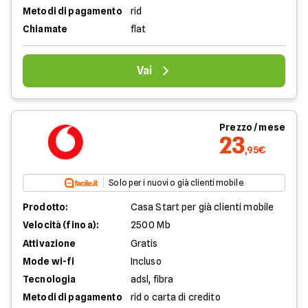
Metodi di pagamento
rid
Chiamate
flat
Vai
Prezzo / mese
23
,95€
Solo per i nuovi o già clienti mobile
Prodotto:
Casa Start per già clienti mobile
Velocità (fino a):
2500 Mb
Attivazione
Gratis
Mode wi-fi
Incluso
Tecnologia
adsl, fibra
Metodi di pagamento
rid o carta di credito