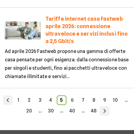
Tariffe internet casa Fastweb
aprile 2026: connessione
ultraveloce e servizi inclusi fino
a 2,5 Gbit/s
Ad aprile 2026 Fastweb propone una gamma di offerte
casa pensate per ogni esigenza: dalla connessione base
per singoli e studenti, fino ai pacchetti ultraveloce con
chiamate illimitate e servizi...
1
2
3
4
5
6
7
8
9
10
...
20
...
30
...
40
...
48