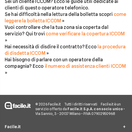
Sei un cliente ICCOM? Ecco le guide utili dedicate ai
clienti di questo operatore telefonico.
Se hai difficoltà nella lettura della bolletta scopri
come
leggere la bolletta ICCOM
»
Vuoi controllare che la tua zona sia coperta dal
servizio? Qui trovi
come verificare la copertura ICCOM
»
Hai necessità di disdire il contratto? Ecco
la procedura
di disdetta ICCOM
»
Hai bisogno di parlare con un operatore della
compagnia? Ecco
il numero di assistenza clienti ICCOM
»
© 2026 Facile.it
Tutti i diritti riservati
Facile.it è un
servizio offerto da
Facile.it S.p.A. con socio unico
•
Via Sannio, 3 - 20137 Milano • P.IVA 07902950968
Facile.it