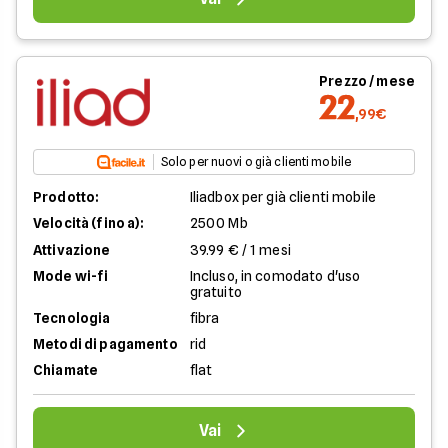
Prezzo / mese
22
,99€
Solo per nuovi o già clienti mobile
Prodotto:
Iliadbox per già clienti mobile
Velocità (fino a):
2500 Mb
Attivazione
39.99 € / 1 mesi
Mode wi-fi
Incluso, in comodato d'uso
gratuito
Tecnologia
fibra
Metodi di pagamento
rid
Chiamate
flat
Vai