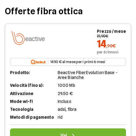
Offerte fibra ottica
Prezzo / mese
21,90€
14
,90€
per 6 rinnovi
14.90 € al mese per i primi 6 mesi
Prodotto:
Beactive FiberEvolution Base -
Aree Bianche
Velocità (fino a):
1000 Mb
Attivazione
29.50 €
Mode wi-fi
Incluso
Tecnologia
adsl, fibra
Metodi di pagamento
rid
Vai