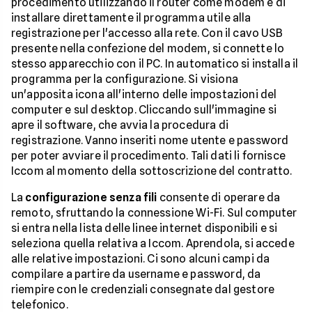
procedimento utilizzando il router come modem e di
installare direttamente il programma utile alla
registrazione per l'accesso alla rete. Con il cavo USB
presente nella confezione del modem, si connette lo
stesso apparecchio con il PC. In automatico si installa il
programma per la configurazione. Si visiona
un'apposita icona all'interno delle impostazioni del
computer e sul desktop. Cliccando sull'immagine si
apre il software, che avvia la procedura di
registrazione. Vanno inseriti nome utente e password
per poter avviare il procedimento. Tali dati li fornisce
Iccom al momento della sottoscrizione del contratto.
La
configurazione senza fili
consente di operare da
remoto, sfruttando la connessione Wi-Fi. Sul computer
si entra nella lista delle linee internet disponibili e si
seleziona quella relativa a Iccom. Aprendola, si accede
alle relative impostazioni. Ci sono alcuni campi da
compilare a partire da username e password, da
riempire con le credenziali consegnate dal gestore
telefonico.