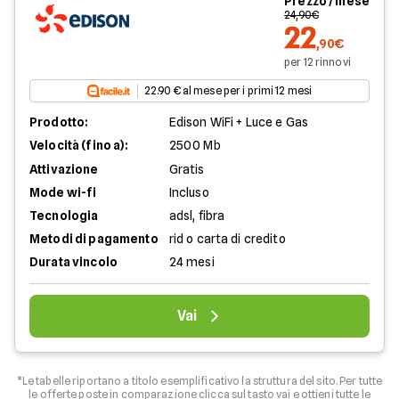
Prezzo / mese
24,90€
22
,90€
per 12 rinnovi
22.90 € al mese per i primi 12 mesi
Prodotto:
Edison WiFi + Luce e Gas
Velocità (fino a):
2500 Mb
Attivazione
Gratis
Mode wi-fi
Incluso
Tecnologia
adsl, fibra
Metodi di pagamento
rid o carta di credito
Durata vincolo
24 mesi
Vai
*Le tabelle riportano a titolo esemplificativo la struttura del sito. Per tutte
le offerte poste in comparazione clicca sul tasto vai e ottieni tutte le