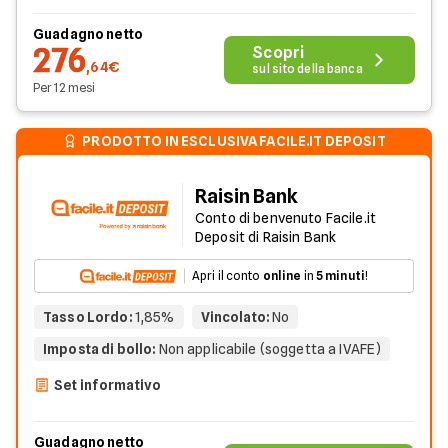
Guadagno netto
276
Scopri
,64€
sul sito della banca
Per 12 mesi
PRODOTTO IN ESCLUSIVA FACILE.IT DEPOSIT
Raisin Bank
Conto di benvenuto Facile.it
Deposit di Raisin Bank
Apri il conto
online
in
5 minuti
!
Tasso Lordo
:
1,85%
Vincolato
:
No
Imposta di bollo
:
Non applicabile (soggetta a IVAFE)
Set informativo
Guadagno netto