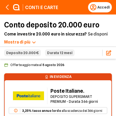
CONTI E CARTE
Accedi
Conto deposito 20.000 euro
Come investire 20.000 euro in sicurezza?
Se disponi
di 20.000 euro da investire, una delle opzioni più
Mostra di più
prudenti è il conto deposito. Questo strumento ti
consente di ottenere un rendimento interessante
Deposito 20.000 €
Durata 12 mesi
riducendo al minimo i rischi, grazie alla garanzia del
Fondo Interbancario di Tutela dei Depositi che
Offerte aggiornate al
8 agosto 2026
protegge somme fino a 100.000 euro. Una soluzione
ideale per preservare il capitale e vederlo crescere nel
IN EVIDENZA
tempo.
Non lasciare che l'inflazione eroda il tuo capitale,
Poste Italiane.
scopri quanto puoi guadagnare depositando 20.000
DEPOSITO SUPERSMART
euro in un conto deposito grazie al nostro simulatore!
PREMIUM - Durata 366 giorni
3,25% tasso annuo lordo
alla scadenza dei 366 giorni