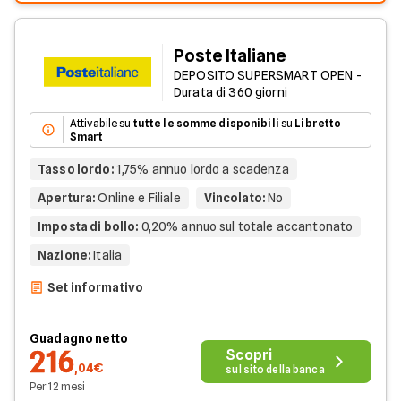
Poste Italiane
DEPOSITO SUPERSMART OPEN -
Durata di 360 giorni
Attivabile su
tutte le somme disponibili
su
Libretto
Smart
Tasso lordo
:
1,75% annuo lordo a scadenza
Apertura
:
Online e Filiale
Vincolato
:
No
Imposta di bollo
:
0,20% annuo sul totale accantonato
Nazione
:
Italia
Set informativo
Guadagno netto
216
Scopri
,04€
sul sito della banca
Per 12 mesi