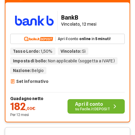
BankB
Vincolato, 12 mesi
Apri il conto
online
in
5 minuti
!
Tasso Lordo
:
1,50%
Vincolato
:
Sì
Imposta di bollo
:
Non applicabile (soggetta a IVAFE)
Nazione
:
Belgio
Set informativo
Guadagno netto
182
Apri il conto
,00€
su Facile.it DEPOSIT
Per 12 mesi