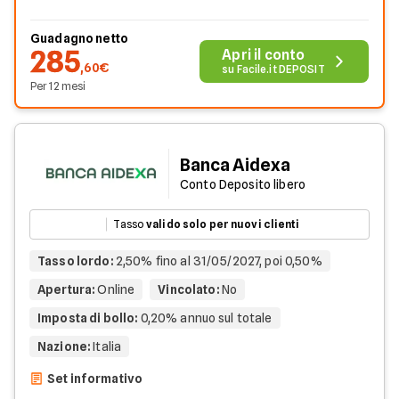
Guadagno netto
285
Apri il conto
,60€
su Facile.it DEPOSIT
Per 12 mesi
Banca Aidexa
Conto Deposito libero
Tasso
valido solo per nuovi clienti
Tasso lordo
:
2,50% fino al 31/05/2027, poi 0,50%
Apertura
:
Online
Vincolato
:
No
Imposta di bollo
:
0,20% annuo sul totale
Nazione
:
Italia
Set informativo