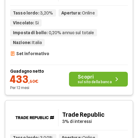
Tasso lordo
:
3,20%
Apertura
:
Online
Vincolato
:
Si
Imposta di bollo
:
0,20% annuo sul totale
Nazione
:
Italia
Set informativo
Guadagno netto
433
Scopri
,60€
sul sito della banca
Per 12 mesi
Trade Republic
3% di interessi
Tasso lordo
:
3,00%
Apertura
:
Online