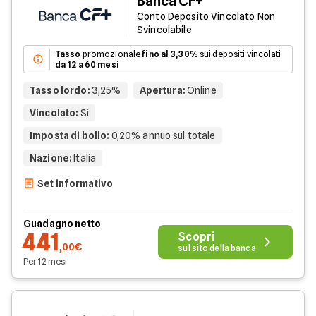
Banca CF+
Conto Deposito Vincolato Non
Svincolabile
Tasso
promozionale
fino al 3,30%
sui depositi vincolati
da 12 a 60 mesi
Tasso lordo
:
3,25%
Apertura
:
Online
Vincolato
:
Si
Imposta di bollo
:
0,20% annuo sul totale
Nazione
:
Italia
Set informativo
Guadagno netto
441
Scopri
,00€
sul sito della banca
Per 12 mesi