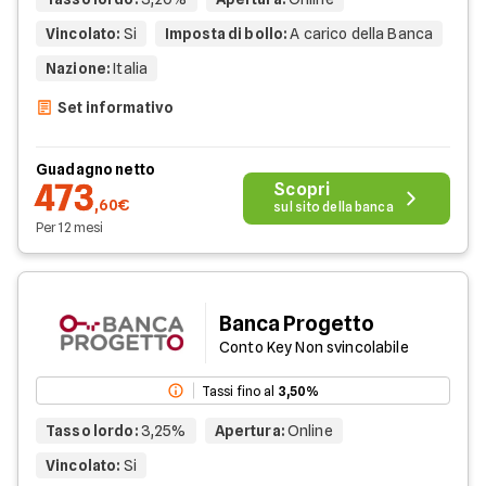
Vincolato
:
Si
Imposta di bollo
:
A carico della Banca
Nazione
:
Italia
Set informativo
Guadagno netto
473
Scopri
,60€
sul sito della banca
Per 12 mesi
Banca Progetto
Conto Key Non svincolabile
Tassi fino al
3,50%
Tasso lordo
:
3,25%
Apertura
:
Online
Vincolato
:
Si