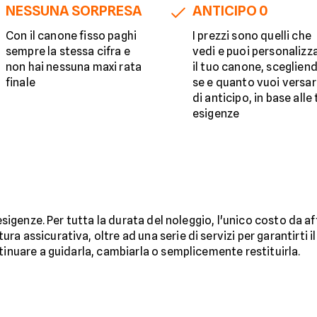
NESSUNA SORPRESA
ANTICIPO 0
Con il canone fisso paghi
I prezzi sono quelli che
sempre la stessa cifra e
vedi e puoi personalizz
non hai nessuna maxi rata
il tuo canone, sceglien
finale
se e quanto vuoi versa
di anticipo, in base alle
esigenze
 esigenze. Per tutta la durata del noleggio, l'unico costo da a
ra assicurativa, oltre ad una serie di servizi per garantirti
tinuare a guidarla, cambiarla o semplicemente restituirla.