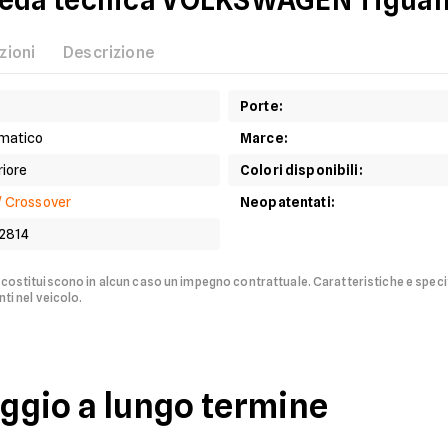
heda tecnica
VOLKSWAGEN
Tigua
zioni
Descrizione
Porte
:
matico
Marce
:
riore
Colori disponibili
:
/ Crossover
Neopatentati
:
2814
n costituiscono in alcun caso un impegno contrattuale.
Caratteristiche e speci
ti nel veicolo.
eggio a lungo termine