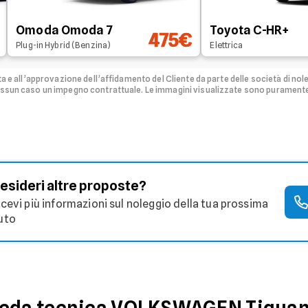
Omoda Omoda 7
Toyota C-HR+
475€
Plug-in Hybrid (Benzina)
Elettrica
ta e all’approvazione dell’affidamento del Cliente da parte delle società di nol
nessun caso un impegno contrattuale. Le immagini visualizzate sono purament
esideri altre proposte?
icevi più informazioni sul noleggio della tua prossima
uto