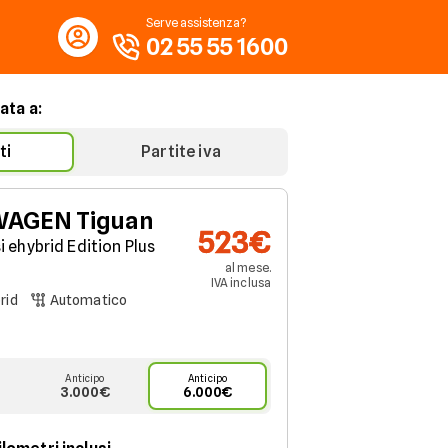
Serve assistenza?
02 55 55 1600
ata a:
ti
Partite iva
WAGEN
Tiguan
523€
si ehybrid Edition Plus
al mese.
IVA
inclusa
rid
Automatico
Anticipo
Anticipo
3.000€
6.000€