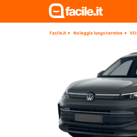
Facile.it
Noleggio lungo termine
VO