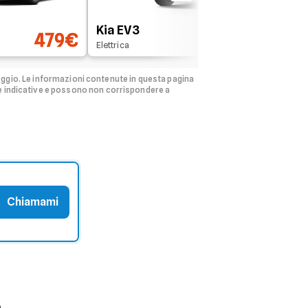
Kia EV3
Au
479€
479€
Elettrica
Mild
eggio.
Le informazioni contenute in questa pagina
e indicative e possono non corrispondere a
Chiamami