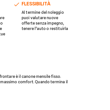
FLESSIBILITÀ
Al termine del noleggio
are
puoi valutare nuove
do
offerte senza impegno,
re
tenere l’auto o restituirla
 tue
ffrontare è il canone mensile fisso.
 il massimo comfort. Quando termina il