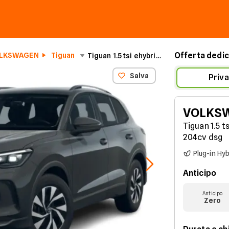
Offerta dedic
LKSWAGEN
Tiguan
Tiguan 1.5 tsi ehybrid Edition Plus 204cv dsg
Salva
Priva
VOLKS
Tiguan 1.5 t
204cv dsg
Plug-in Hyb
Anticipo
Anticipo
Zero