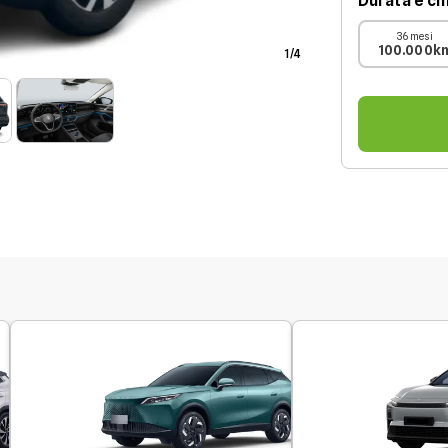
Durata e chi
36 mesi
100.000k
1
/
4