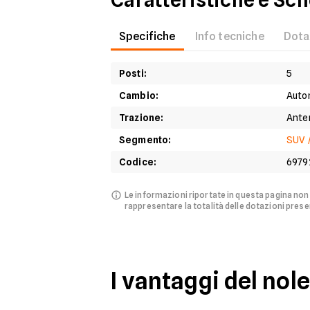
Caratteristiche e Sc
Specifiche
Info tecniche
Dota
Posti
:
5
Cambio
:
Auto
Trazione
:
Ante
Segmento
:
SUV 
Codice
:
6979
Le informazioni riportate in questa pagina no
rappresentare la totalità delle dotazioni presen
I vantaggi del nol