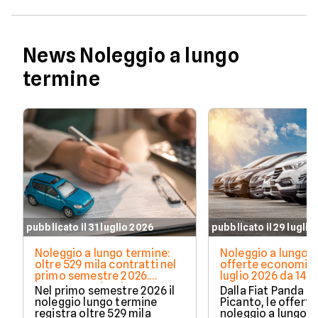
News Noleggio a lungo
termine
pubblicato il 31 luglio 2026
pubblicato il 29 luglio
Noleggio a lungo termine:
Noleggio a lungo t
oltre 529 mila contratti nel
offerte economich
primo semestre 2026.
luglio 2026 da 148
Crescono privati e auto
Nel primo semestre 2026 il
Dalla Fiat Panda al
elettrificate
noleggio lungo termine
Picanto, le offerte
registra oltre 529 mila
noleggio a lungo 