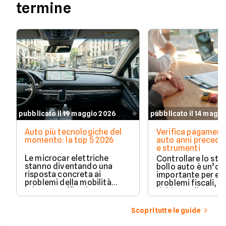
termine
pubblicato il 19 maggio 2026
pubblicato il 14 magg
Auto più tecnologiche del
Verifica pagament
momento: la top 5 2026
auto anni preceden
e strumenti
Le microcar elettriche
Controllare lo sto
stanno diventando una
bollo auto è un’o
risposta concreta ai
importante per ev
problemi della mobilità
problemi fiscali, s
urbana: traffico intenso,
richieste di paga
parcheggi limitati e costi di
inattese.
gestione sempre più alti.
Scopri tutte le guide