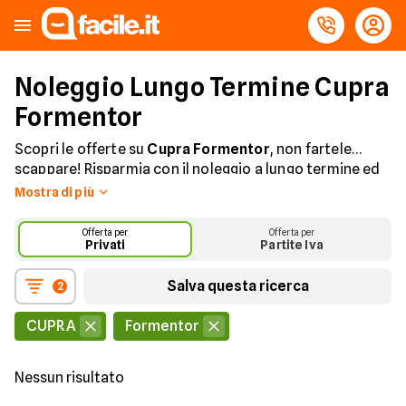
Noleggio Lungo Termine Cupra
Formentor
Scopri le offerte su
Cupra Formentor
, non fartele
scappare! Risparmia con il noleggio a lungo termine ed
ottieni Cupra Formentor ad un prezzo imbattibile.
Mostra di più
Assicurazione, tagliando e manutenzione
straordinaria sempre inclusi.
Offerta per
Offerta per
Privati
Partite Iva
Salva questa ricerca
2
CUPRA
Formentor
Nessun risultato