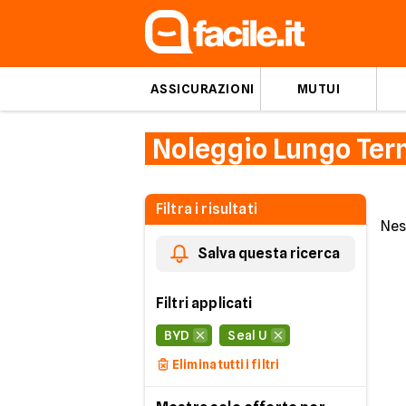
ASSICURAZIONI
MUTUI
Noleggio Lungo Ter
Filtra i risultati
Nes
Salva questa ricerca
Filtri applicati
BYD
Seal U
Elimina tutti i filtri