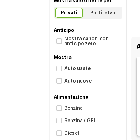
Mostra solo offerte per
Privati
Partite Iva
Anticipo
Mostra canoni con
anticipo zero
A
Mostra
Auto usate
Auto nuove
Alimentazione
Benzina
Benzina / GPL
Diesel