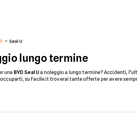
D
Seal U
ggio lungo termine
per una
BYD Seal U
a noleggio a lungo termine? Accidenti, l’ult
ccuparti, su Facile.it troverai tante offerte per avere semp