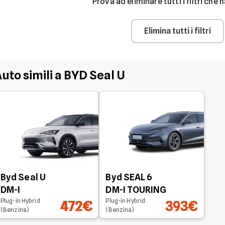
Prova ad eliminare tutti i filtri che h
Elimina tutti i filtri
uto simili a BYD Seal U
Byd Seal U
Byd SEAL 6
DM-I
DM-I TOURING
Plug-in Hybrid
Plug-in Hybrid
472€
393€
(Benzina)
(Benzina)