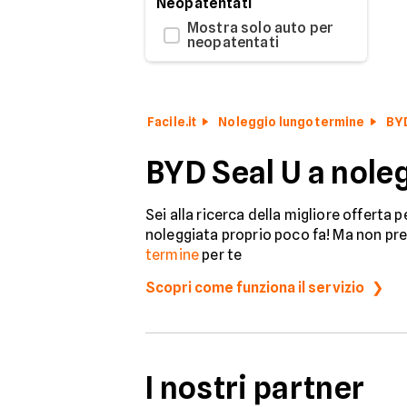
Neopatentati
Mostra solo auto per
neopatentati
Facile.it
Noleggio lungo termine
BY
BYD Seal U a nole
Sei alla ricerca della migliore offerta 
noleggiata proprio poco fa! Ma non preo
termine
per te
Scopri come funziona il servizio
I nostri partner