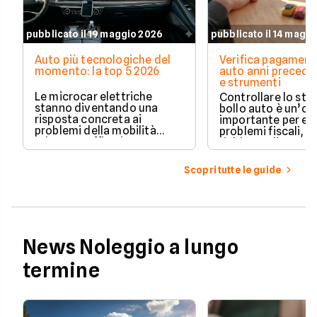
pubblicato il 19 maggio 2026
pubblicato il 14 magg
Auto più tecnologiche del
Verifica pagament
momento: la top 5 2026
auto anni preceden
e strumenti
Le microcar elettriche
Controllare lo sto
stanno diventando una
bollo auto è un’o
risposta concreta ai
importante per ev
problemi della mobilità
problemi fiscali, s
urbana: traffico intenso,
richieste di paga
parcheggi limitati e costi di
inattese.
gestione sempre più alti.
Scopri tutte le guide
News Noleggio a lungo
termine