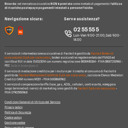
Glossario
Noleggio lungo termine auto elettriche
Ricorda:
nel mercato assicurativo
NON è previsto
come metodo di pagamento l'
utilizzo
Citroen
FIAT TOPOLINO
di ricariche postepay e pagamenti intestati a persone fisiche.
News
FAQ
Noleggio lungo termine consegna rapida
Opel
LEAPMOTOR B10 reev
Redazione
Navigazione sicura:
Serve assistenza?
Arval
Noleggio lungo termine veicoli commerciali
Nissan
AUDI SQ8
Ufficio Stampa
02 55 55 5
Ayvens
Jeep
FORD Tourneo Courier
Lun-Ven 9:00-21:00; Sab 9.00-
Servizio Clienti
Horizon Automotive
14.00
Volkswagen
KIA EV3
Recesso
Leasys
Peugeot
BMW Serie 3 SW
Il servizio di intermediazione assicurativa di Facile.it è gestito da
Facile.it Broker di
Reclami
UnipolRental
assicurazioni S.p.A. con socio unico
, broker assicurativo regolamentato dall'IVASS ed
Cupra
iscritto al RUI in data 13/02/2014 con numero registrazione B000480264 • P.IVA 08007250965 •
AUDI A3 Sportback
Mappa del sito
Tutte le compagnie
PEC
Scoprile tutte
Il servizio di mediazione creditizia per i mutui e per il credito al consumo di Facile.it è
MINI Cooper
Facile.it Corporate
gestito da
Facile.it Mediazione Creditizia S.p.A. con socio unico
, iscrizione Elenco Mediatori
Creditizi OAM numero M201 • P.IVA 06158600962
Scoprile tutte le offerte
Facile.it Club
Il servizio di comparazione tariffe (luce, gas, ADSL, cellulari, conti e carte, noleggio a
lungo termine) ed i servizi di marketing sono gestiti da
Facile.it S.p.A. con socio unico
•
We're hiring!
Lavora in Facile.it
P.IVA 07902950968
Condizioni Generali di Utilizzo del Servizio
Privacy policy
Politica di Sicurezza
Cookie policy
Gestione cookie
Policy parità di genere