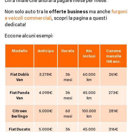
cifra finale che andrai a pagare mese per mese.
Non solo auto tra le
offerte business
ma anche
furgoni
e veicoli commerciali
, scopri la pagina a questi
dedicata!
Eccone alcuni esempi:
Modello
Anticipo
Durata
Km
Canone
inclusi
mensile
IVA esc.
Fiat Doblò
3.278€
36
60.000
261€
Van
mesi
km
Fiat Panda
4.098€
36
45.000
273€
Van
mesi
km
Citroen
5.000€
60
100.000
281€
Berlingo
mesi
km
Fiat Ducato
5.000€
36
45.000
316€