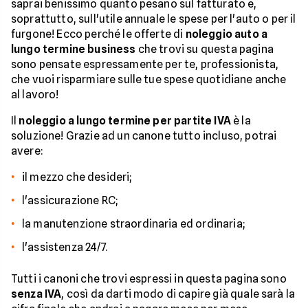
saprai benissimo quanto pesano sul fatturato e,
soprattutto, sull'utile annuale le spese per l'auto o per il
furgone! Ecco perché le offerte di
noleggio auto a
lungo termine business
che trovi su questa pagina
sono pensate espressamente per te, professionista,
che vuoi risparmiare sulle tue spese quotidiane anche
al lavoro!
Il
noleggio a lungo termine per partite IVA
è la
soluzione! Grazie ad un canone tutto incluso, potrai
avere:
il mezzo che desideri;
l'assicurazione RC;
la manutenzione straordinaria ed ordinaria;
l'assistenza 24/7.
Tutti i canoni che trovi espressi in questa pagina sono
senza IVA
, così da darti modo di capire già quale sarà la