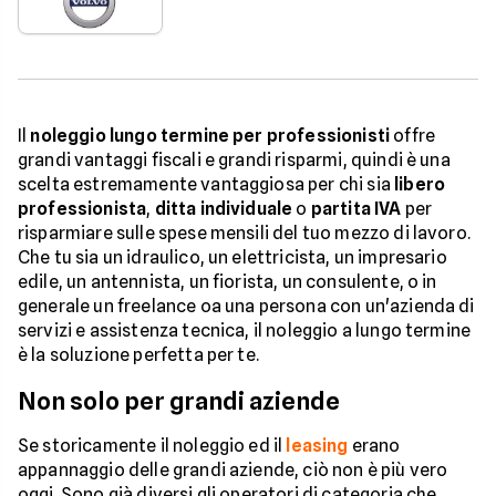
Il
noleggio lungo termine per professionisti
offre
grandi vantaggi fiscali e grandi risparmi, quindi è una
scelta estremamente vantaggiosa per chi sia
libero
professionista
,
ditta individuale
o
partita IVA
per
risparmiare sulle spese mensili del tuo mezzo di lavoro.
Che tu sia un idraulico, un elettricista, un impresario
edile, un antennista, un fiorista, un consulente, o in
generale un freelance oa una persona con un'azienda di
servizi e assistenza tecnica, il noleggio a lungo termine
è la soluzione perfetta per te.
Non solo per grandi aziende
Se storicamente il noleggio ed il
leasing
erano
appannaggio delle grandi aziende, ciò non è più vero
oggi. Sono già diversi gli operatori di categoria che