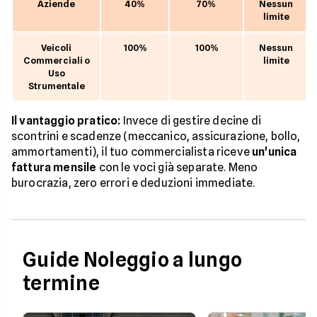
Aziende
40%
70%
Nessun
limite
Veicoli
100%
100%
Nessun
Commerciali o
limite
Uso
Strumentale
Il vantaggio pratico:
Invece di gestire decine di
scontrini e scadenze (meccanico, assicurazione, bollo,
ammortamenti), il tuo commercialista riceve
un'unica
fattura mensile
con le voci già separate. Meno
burocrazia, zero errori e deduzioni immediate.
Guide Noleggio a lungo
termine