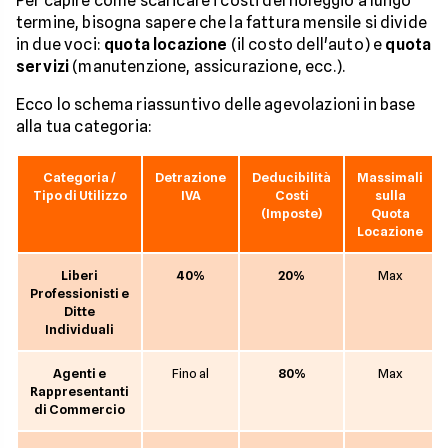
Per capire come scaricare i costi del noleggio a lungo
termine, bisogna sapere che la fattura mensile si divide
in due voci:
quota locazione
(il costo dell'auto) e
quota
servizi
(manutenzione, assicurazione, ecc.).
Ecco lo schema riassuntivo delle agevolazioni in base
alla tua categoria:
Categoria /
Detrazione
Deducibilità
Massimali
Tipo di Utilizzo
IVA
Costi
sulla
(Imposte)
Quota
Locazione
Liberi
40%
20%
Max
Professionisti e
Ditte
Individuali
Agenti e
Fino al
80%
Max
Rappresentanti
di Commercio