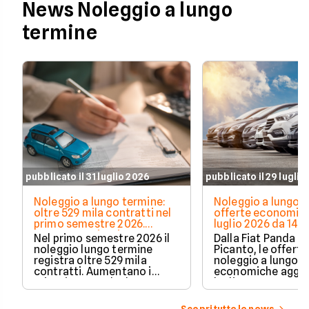
News Noleggio a lungo
termine
pubblicato il 31 luglio 2026
pubblicato il 29 luglio
Noleggio a lungo termine:
Noleggio a lungo t
oltre 529 mila contratti nel
offerte economich
primo semestre 2026.
luglio 2026 da 148
Crescono privati e auto
Nel primo semestre 2026 il
Dalla Fiat Panda al
elettrificate
noleggio lungo termine
Picanto, le offerte
registra oltre 529 mila
noleggio a lungo 
contratti. Aumentano i
economiche aggio
privati, cresce la durata
luglio 2026, con c
media e accelerano ibride
partire da 148€ al
plug-in ed elettriche. Ecco i