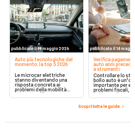
pubblicato il 19 maggio 2026
pubblicato il 14 magg
Auto più tecnologiche del
Verifica pagament
momento: la top 5 2026
auto anni preceden
e strumenti
Le microcar elettriche
Controllare lo sto
stanno diventando una
bollo auto è un’o
risposta concreta ai
importante per ev
problemi della mobilità
problemi fiscali, s
urbana: traffico intenso,
richieste di paga
parcheggi limitati e costi di
inattese.
gestione sempre più alti.
Scopri tutte le guide