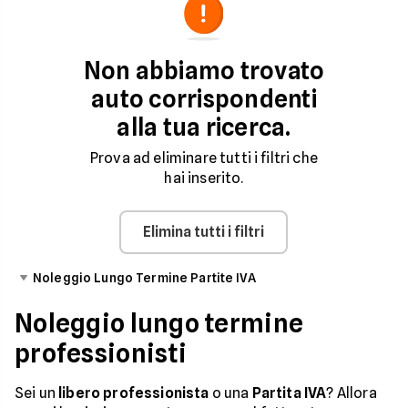
di agosto
Modello
Canone
Chilometri
Durata
Non abbiamo trovato
Mensile
Inclusi
Noleggio
auto corrispondenti
alla tua ricerca.
Prova ad eliminare tutti i filtri che
hai inserito.
Elimina tutti i filtri
Noleggio Lungo Termine Partite IVA
Noleggio lungo termine
professionisti
Sei un
libero professionista
o una
Partita IVA
? Allora