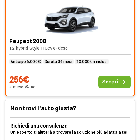
Peugeot 2008
1.2 hybrid Style 110cv e-dcs6
Anticipo 6.000€
Durata 36 mesi
30.000km inclusi
256€
Scopri
al mese
IVA
inc
.
Non trovi l’auto giusta?
Richiedi una consulenza
Un esperto ti aiuterà a trovare la soluzione più adatta a te!