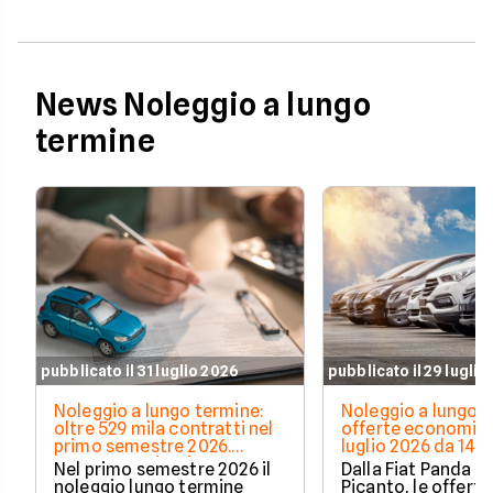
News Noleggio a lungo
termine
pubblicato il 31 luglio 2026
pubblicato il 29 luglio
Noleggio a lungo termine:
Noleggio a lungo t
oltre 529 mila contratti nel
offerte economich
primo semestre 2026.
luglio 2026 da 148
Crescono privati e auto
Nel primo semestre 2026 il
Dalla Fiat Panda al
elettrificate
noleggio lungo termine
Picanto, le offerte