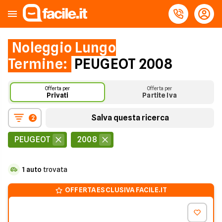
Noleggio Lungo
Termine:
PEUGEOT 2008
Offerta per
Offerta per
Privati
Partite Iva
Salva questa ricerca
2
PEUGEOT
2008
1
auto
trovata
OFFERTA ESCLUSIVA FACILE.IT