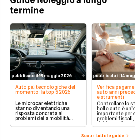
Guide Noleggio a lungo
termine
pubblicato il 19 maggio 2026
pubblicato il 14 magg
Auto più tecnologiche del
Verifica pagament
momento: la top 5 2026
auto anni preceden
e strumenti
Le microcar elettriche
Controllare lo sto
stanno diventando una
bollo auto è un’o
risposta concreta ai
importante per ev
problemi della mobilità
problemi fiscali, s
urbana: traffico intenso,
richieste di paga
parcheggi limitati e costi di
inattese.
gestione sempre più alti.
Scopri tutte le guide