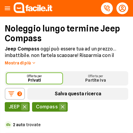
Noleggio lungo termine Jeep
Compass
Jeep Compass
oggi può essere tua ad un prezzo
imbattibile, non fartela scappare! Risparmia con il
noleggio a lungo termine ed ottieni Jeep Compass con
Mostra di più
assicurazione, tagliando e manutenzione
straordinaria sempre inclusi.
Offerta per
Offerta per
Privati
Partite Iva
Salva questa ricerca
2
JEEP
Compass
2
auto
trovate