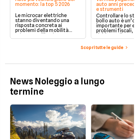
momento: la top 5 2026
auto anni preceden
e strumenti
Le microcar elettriche
Controllare lo sto
stanno diventando una
bollo auto è un’o
risposta concreta ai
importante per ev
problemi della mobilità
problemi fiscali, s
urbana: traffico intenso,
richieste di paga
parcheggi limitati e costi di
inattese.
gestione sempre più alti.
Scopri tutte le guide
News Noleggio a lungo
termine