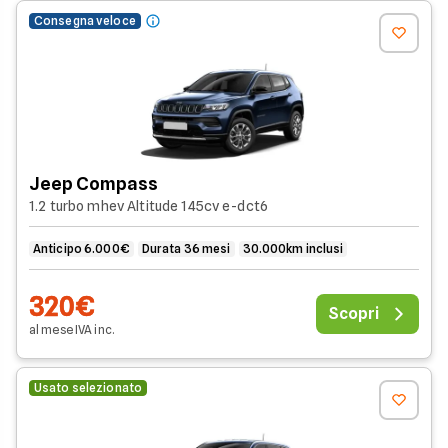
Consegna veloce
Jeep Compass
1.2 turbo mhev Altitude 145cv e-dct6
Anticipo 6.000€
Durata 36 mesi
30.000km inclusi
320€
Scopri
al mese
IVA
inc
.
Usato selezionato