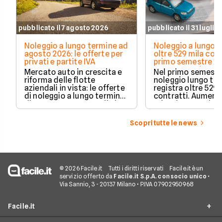
pubblicato il 7 agosto 2026
pubblicato il 31 luglio
Noleggio a lungo termine ad
Noleggio a lungo t
agosto 2026: le offerte per
oltre 529 mila cont
privati e partite IVA
primo semestre 20
Crescono privati 
Mercato auto in crescita e
Nel primo semestre
elettrificate
riforma delle flotte
noleggio lungo te
aziendali in vista: le offerte
registra oltre 529 
di noleggio a lungo termine
contratti. Aument
di agosto 2026 su Facile.it,
privati, cresce la 
per privati e partite IVA.
media e acceleran
plug-in ed elettric
Scopri tutte le news
dati Unrae.
© 2026 Facile.it
Tutti i diritti riservati
Facile.it è un
servizio offerto da
Facile.it S.p.A. con socio unico
•
Via Sannio, 3 - 20137 Milano • P.IVA 07902950968
Facile.it