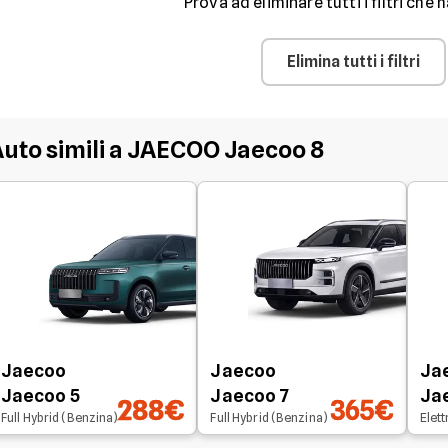
Prova ad eliminare tutti i filtri che h
Elimina tutti i filtri
uto simili a JAECOO Jaecoo 8
Jaecoo
Jaecoo
Ja
Jaecoo 5
Jaecoo 7
Ja
288€
365€
Full Hybrid (Benzina)
Full Hybrid (Benzina)
Elett