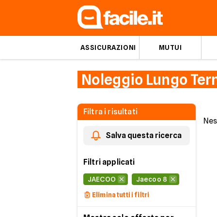
ASSICURAZIONI
MUTUI
Noleggio Lungo Ter
Filtra i risultati
Nes
Salva questa ricerca
Filtri applicati
JAECOO
Jaecoo 8
Elimina tutti i filtri