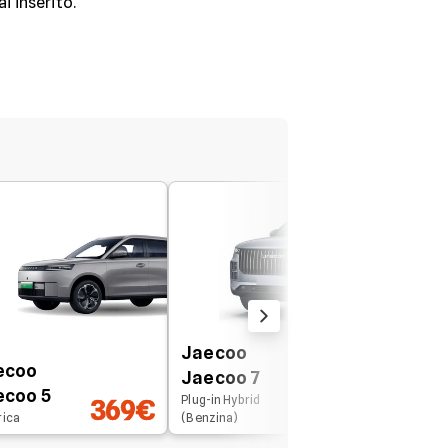
ai inserito.
Jaecoo
ecoo
Jaecoo 7
ecoo 5
Plug-in Hybrid
369€
442€
rica
(Benzina)