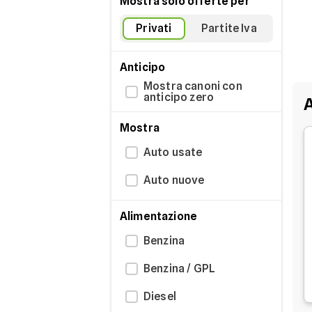
Mostra solo offerte per
Privati
Partite Iva
Anticipo
Mostra canoni con
anticipo zero
A
Mostra
Auto usate
Auto nuove
Alimentazione
Benzina
Benzina / GPL
Diesel