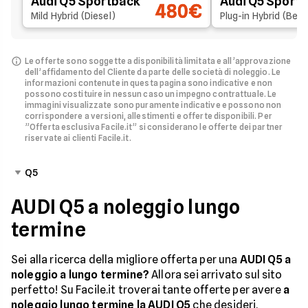
Audi Q5 Sportback
Audi Q5 Sport
480€
Mild Hybrid (Diesel)
Plug-in Hybrid (Ben
Le offerte sono soggette a disponibilità limitata e all’approvazione
dell’affidamento del Cliente da parte delle società di noleggio.
Le
informazioni contenute in questa pagina sono indicative e non
possono costituire in nessun caso un impegno contrattuale. Le
immagini visualizzate sono puramente indicative e possono non
corrispondere a versioni, allestimenti e offerte disponibili.
Per
”Offerta esclusiva Facile.it” si considerano le offerte dei partner
riservate ai clienti Facile.it.
Q5
AUDI Q5 a noleggio lungo
termine
Sei alla ricerca della migliore offerta per una
AUDI Q5 a
noleggio a lungo termine?
Allora sei arrivato sul sito
perfetto! Su Facile.it troverai tante offerte per avere
a
noleggio lungo termine la AUDI Q5
che desideri.