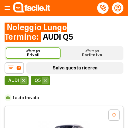
Noleggio Lungo
Termine:
AUDI Q5
Offerta per
Offerta per
Privati
Partite Iva
Salva questa ricerca
2
AUDI
Q5
1
auto
trovata