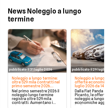
News Noleggio a lungo
termine
pubblicato il 31 luglio 2026
pubblicato il 29 luglio
Noleggio a lungo termine:
Noleggio a lungo t
oltre 529 mila contratti nel
offerte economich
primo semestre 2026.
luglio 2026 da 148
Crescono privati e auto
Nel primo semestre 2026 il
Dalla Fiat Panda al
elettrificate
noleggio lungo termine
Picanto, le offerte
registra oltre 529 mila
noleggio a lungo 
contratti. Aumentano i
economiche aggio
privati, cresce la durata
luglio 2026, con c