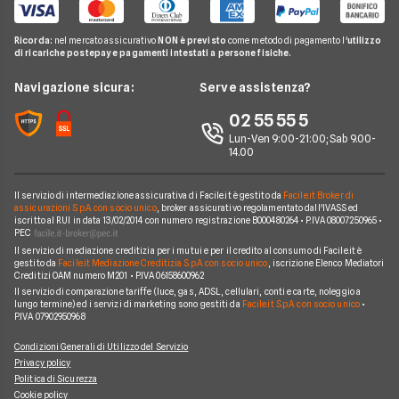
News
Noleggio lungo termine auto usate
Ford
AUDI A5 Sportback
Contatti
Glossario
Noleggio lungo termine auto elettriche
Ricorda:
nel mercato assicurativo
NON è previsto
come metodo di pagamento l'
utilizzo
Citroen
FIAT TOPOLINO
di ricariche postepay e pagamenti intestati a persone fisiche.
News
FAQ
Noleggio lungo termine consegna rapida
Opel
LEAPMOTOR B10 reev
Redazione
Navigazione sicura:
Serve assistenza?
Arval
Noleggio lungo termine veicoli commerciali
Nissan
AUDI SQ8
Ufficio Stampa
02 55 55 5
Ayvens
Jeep
FORD Tourneo Courier
Lun-Ven 9:00-21:00; Sab 9.00-
Servizio Clienti
Horizon Automotive
14.00
Volkswagen
KIA EV3
Recesso
Leasys
Peugeot
BMW Serie 3 SW
Il servizio di intermediazione assicurativa di Facile.it è gestito da
Facile.it Broker di
Reclami
UnipolRental
assicurazioni S.p.A. con socio unico
, broker assicurativo regolamentato dall'IVASS ed
Cupra
iscritto al RUI in data 13/02/2014 con numero registrazione B000480264 • P.IVA 08007250965 •
AUDI A3 Sportback
Mappa del sito
Tutte le compagnie
PEC
Scoprile tutte
Il servizio di mediazione creditizia per i mutui e per il credito al consumo di Facile.it è
MINI Cooper
Facile.it Corporate
gestito da
Facile.it Mediazione Creditizia S.p.A. con socio unico
, iscrizione Elenco Mediatori
Creditizi OAM numero M201 • P.IVA 06158600962
Scoprile tutte le offerte
Facile.it Club
Il servizio di comparazione tariffe (luce, gas, ADSL, cellulari, conti e carte, noleggio a
lungo termine) ed i servizi di marketing sono gestiti da
Facile.it S.p.A. con socio unico
•
We're hiring!
Lavora in Facile.it
P.IVA 07902950968
Condizioni Generali di Utilizzo del Servizio
Privacy policy
Politica di Sicurezza
Cookie policy