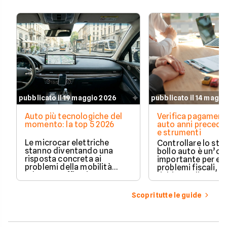
pubblicato il 19 maggio 2026
pubblicato il 14 magg
Auto più tecnologiche del
Verifica pagament
momento: la top 5 2026
auto anni preceden
e strumenti
Le microcar elettriche
Controllare lo sto
stanno diventando una
bollo auto è un’o
risposta concreta ai
importante per ev
problemi della mobilità
problemi fiscali, s
urbana: traffico intenso,
richieste di paga
parcheggi limitati e costi di
inattese.
gestione sempre più alti.
Scopri tutte le guide