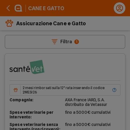
CANE E GATTO
Assicurazione Cane e Gatto
Filtra
1
2 mesi rimborsati sulla 12° rata inserendo il codice
2MESI26
Compagnia:
AXA France IARD, S.A.
distribuito da Vetassur
Spese veterinarie per
fino a 5000€ cumulativi
intervento:
Spese veterinarie senza
fino a 5000€ cumulativi
intervento (con ricovero):