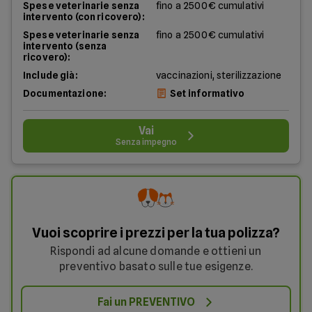
Spese veterinarie senza
fino a 2500€ cumulativi
intervento (con ricovero):
Spese veterinarie senza
fino a 2500€ cumulativi
intervento (senza
ricovero):
Include già:
vaccinazioni, sterilizzazione
Documentazione:
Set informativo
Vai
Senza impegno
Vuoi scoprire i prezzi per la tua polizza?
Rispondi ad alcune domande e ottieni un
preventivo basato sulle tue esigenze.
Fai un PREVENTIVO