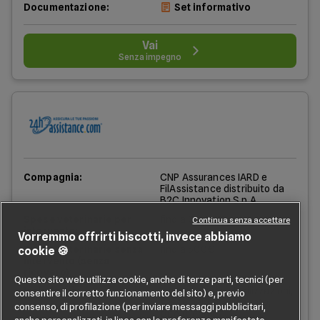
Documentazione:
Set informativo
Vai
Senza impegno
Compagnia:
CNP Assurances IARD e
FilAssistance distribuito da
B2C Innovation S.p.A.
Spese veterinarie per
fino a 3000€
Continua senza accettare
intervento:
Vorremmo offrirti biscotti, invece abbiamo
Spese veterinarie senza
fino a 500€
cookie 🍪
intervento (senza
ricovero):
Questo sito web utilizza cookie, anche di terze parti, tecnici (per
Include già:
vaccinazioni e sterilizzazioni,
consentire il corretto funzionamento del sito) e, previo
spese per smarrimento,
consenso, di profilazione (per inviare messaggi pubblicitari,
tutela legale
anche personalizzati, in linea con le preferenze manifestate