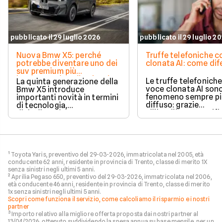
pubblicato il 29 luglio 2026
pubblicato il 29 luglio 2
Nuova Bmw X5: perché
Truffe telefoniche 
potrebbe diventare uno dei
clonata AI: come dif
suv premium più
interessanti per il noleggio
Le truffe telefonich
La quinta generazione della
lungo termine
voce clonata AI son
Bmw X5 introduce
fenomeno sempre pi
importanti novità in termini
diffuso: grazie
di tecnologia,
all'intelligenza artific
digitalizzazione e
malintenzionati po
motorizzazioni. Per la prima
riprodurre voci reali
volta il suv premium sarà
per ingannare le vitt
disponibile con cinque
ottenere informazio
diverse alimentazioni,
personali o denaro, 
offrendo una gamma
¹ Toyota Yaris, preventivo del 29-03-2026, immatricolata nel 2005, età
clonare la voce di ch
capace di rispondere alle
conducente 62 anni, residente in provincia di Trento, classe di merito 1X
risponde al telefono
esigenze di clienti privati,
senza sinistri negli ultimi 5 anni.
come funzionano qu
professionisti e aziende.
² Aprilia Pegaso 650, preventivo del 29-03-2026, immatricolata nel 2006,
frodi? Quali segnali
Una strategia che potrebbe
età conducente 46 anni, residente in provincia di Trento, classe di merito
permettono di rico
1x senza sinistri negli ultimi 5 anni.
renderla una delle proposte
Scopri come funziona il servizio, come calcoliamo il risparmio e i nostri
una chiamata sospet
più interessanti anche nel
partner
questo approfondim
mercato del noleggio lungo
³ Importo relativo alla migliore offerta proposta dai nostri partner al
Facile.it ti spiega tu
termine.
13/04/2026, ottenuto suddividendo la spesa annua su base mensile, per un