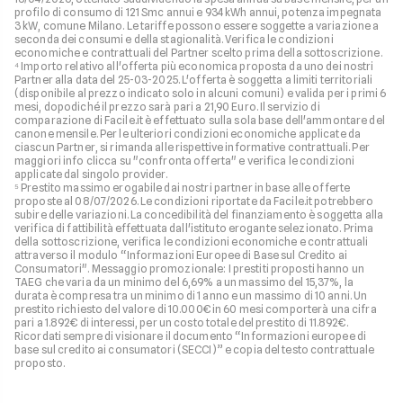
quello che c'è da sa
profilo di consumo di 121 Smc annui e 934 kWh annui, potenza impegnata
difendersi dalle truf
3 kW, comune Milano. Le tariffe possono essere soggette a variazione a
vocali basate
seconda dei consumi e della stagionalità. Verifica le condizioni
sull'intelligenza artif
economiche e contrattuali del Partner scelto prima della sottoscrizione.
⁴ Importo relativo all'offerta più economica proposta da uno dei nostri
Partner alla data del 25-03-2025. L'offerta è soggetta a limiti territoriali
(disponibile al prezzo indicato solo in alcuni comuni) e valida per i primi 6
mesi, dopodiché il prezzo sarà pari a 21,90 Euro. Il servizio di
comparazione di Facile.it è effettuato sulla sola base dell'ammontare del
canone mensile. Per le ulteriori condizioni economiche applicate da
ciascun Partner, si rimanda alle rispettive informative contrattuali. Per
maggiori info clicca su "confronta offerta" e verifica le condizioni
applicate dal singolo provider.
⁵ Prestito massimo erogabile dai nostri partner in base alle offerte
proposte al 08/07/2026. Le condizioni riportate da Facile.it potrebbero
subire delle variazioni. La concedibilità del finanziamento è soggetta alla
verifica di fattibilità effettuata dall'istituto erogante selezionato. Prima
della sottoscrizione, verifica le condizioni economiche e contrattuali
attraverso il modulo “Informazioni Europee di Base sul Credito ai
Consumatori". Messaggio promozionale: I prestiti proposti hanno un
TAEG che varia da un minimo del 6,69% a un massimo del 15,37%, la
durata è compresa tra un minimo di 1 anno e un massimo di 10 anni. Un
prestito richiesto del valore di 10.000€ in 60 mesi comporterà una cifra
pari a 1.892€ di interessi, per un costo totale del prestito di 11.892€.
Ricordati sempre di visionare il documento “Informazioni europee di
base sul credito ai consumatori (SECCI)” e copia del testo contrattuale
proposto.