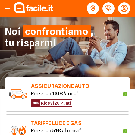
Noi
confrontiamo
,
tu risparmi
ASSICURAZIONE AUTO
Prezzi da 
131€
/anno¹
Ricevi 20 Punti
TARIFFE LUCE E GAS
Prezzi da 
51€
 al mese³