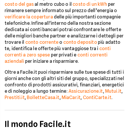
costo del gas
al metro cubo o il
costo di un kWh
per
rimanere sempre informato sul prezzo dell’energia o
verificare la copertura
delle più importanti compagnie
telefoniche. Infine all'interno della nostra sezione
dedicata ai conti bancari potrai confrontare le offerte
delle migliori banche partner e analizzarne i dettegli per
trovare il
conto corrente
o
conto deposito
più adatto
te, identifica le offerte più vantaggiose tra i
conti
correnti a zero spese
per privati e
conti correnti
aziendali
per iniziare a risparmiare.
Oltre a Facile.it puoi risparmiare sulle tue spese di tutti i
giorni anche con gli altri siti del gruppo, specializzati nel
confronto di prodotti assicurativi, finanziari, energetici
e di noleggio a lungo termine:
Assicurazione.it
,
Mutui.it
,
Prestiti.it
,
BolletteCasa.it
,
MiaCar.it
,
ContiCarte.it
.
Il mondo Facile.it