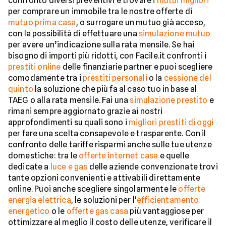
confronto diversi preventivi e trovare i
mutui migliori
per comprare un immobile tra le nostre offerte di
mutuo prima casa
, o surrogare un mutuo già acceso,
con la possibilità di effettuare una
simulazione mutuo
per avere un’indicazione sulla rata mensile. Se hai
bisogno di importi più ridotti, con Facile.it confronti i
prestiti online
delle finanziarie partner e puoi scegliere
comodamente tra i
prestiti personali
o la
cessione del
quinto
la soluzione che più fa al caso tuo in base al
TAEG o alla rata mensile. Fai una
simulazione prestito
e
rimani sempre aggiornato grazie ai nostri
approfondimenti su quali sono i
migliori prestiti di oggi
per fare una scelta consapevole e trasparente. Con il
confronto delle tariffe risparmi anche sulle tue utenze
domestiche: tra le
offerte internet casa
e quelle
dedicate a
luce e gas
delle aziende convenzionate trovi
tante opzioni convenienti e attivabili direttamente
online. Puoi anche scegliere singolarmente le
offerte
energia elettrica
, le soluzioni per l'
efficientamento
energetico
o le
offerte gas casa
più vantaggiose per
ottimizzare al meglio il costo delle utenze, verificare il